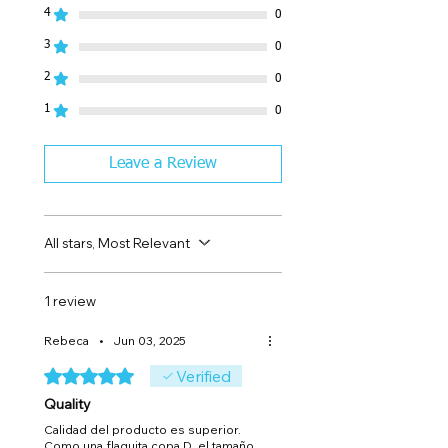
4
0
3
0
2
0
1
0
Leave a Review
All stars, Most Relevant
1 review
Rebeca
•
Jun 03, 2025
Rated 5 out of 5 stars.
Verified
Quality
Calidad del producto es superior.
Como una flaquita copa D, el tamaño