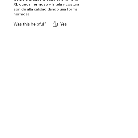
XL queda hermoso y la tela y costura
son de alta calidad dando una forma
hermosa.
Was this helpful?
Yes
Bluemoves
•
Jun 03, 2025
Nos alegra que te ajuste, el
"fitting" es uno de los puntos mas
importantes de nuestra línea.
Verifica el Aruba top tiene buen
suporte y ajuste en espalda.
CHECK COLOR GUIDE AND SIZE GUIDE
BEFORE CHECKOUT