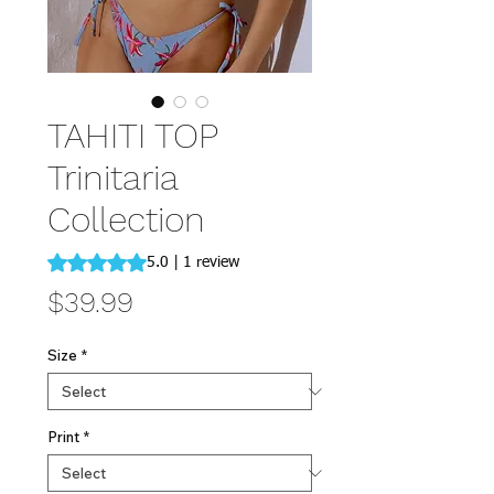
TAHITI TOP
Trinitaria
Collection
Rating is 5.0 out of five stars based on 1 review
5.0 | 1 review
Price
$39.99
Size
*
Print
*