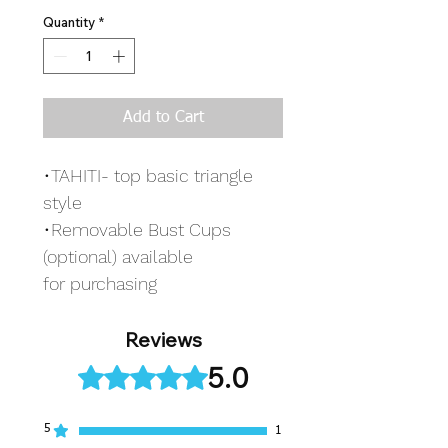
Quantity
*
Add to Cart
•TAHITI- top basic triangle
style
•Removable Bust Cups
(optional) available
for purchasing
Reviews
5.0
Rated 5 out of 5 stars.
5
1